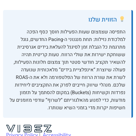
הזווית שלנו
התפיסה שצמצום שעות הפעילות חוסך כסף הפכה
למלכודת נזילות: תחת מנגנוני ה-Pacing החדשים, גוגל
מתרגמת כל הגבלת זמן לסיגנל להעלאת בידים אגרסיבית
ששוחקת ישירות את שולי הרווח. טעות קריטית תהיה
להשאיר תקציב חודשי סטטי תוך צמצום חלונות הפעילות,
פעולה שיוצרת “אינפלציית בידים” מלאכותית שנועדה
לשרת את שורת הרווח של הפלטפורמה ולא את ה-ROAS
שלכם. מנהלי שיווק חייבים לפרק את התקציבים ליחידות
נפרדות וקשיחות (Buckets) במקום להסתמך על תזמון
מודעות, כדי למנוע מהאלגוריתם “לשרוף” עודפי מזומנים על
חשיפות יקרות מדי בזמני השיא שנותרו.
Privacy Policy
|
Accessibility