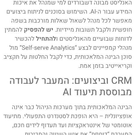
האנליסט מבונה דשבורדים למי שמנהל את איכות
המידע עבור ה-AI. השימוש בסוכנים לניתוח ביצועים
מאפשר לכל מנהל לשאול שאלות מורכבות בשפה
חופשית ולקבל תשובות מיידיות.
יש להפסיק
להמתין
לדוחות שבועיים מהאנליסטים ו
להתחיל
להכשיר
מנהלי קמפיינים לבצע “Self-serve Analytics” מול
סוכן הבינה המלאכותית, כדי לקבל החלטות על תקציב
וקריאייטיב בזמן אמת.
CRM וביצועים: המעבר לעבודה
מבוססת תיעוד AI
הבינה המלאכותית בתוך מערכות הניהול כבר אינה
אופציונלית – היא הופכת לסטנדרט התפעולי. מתיעוד
אוטומטי של אינטראקציות ועד תעדוף לידים חכם,
המערכת “דוחפת” את איש השיווק והמכירות