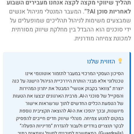
תהליך שיווקי מקצה לקצה אנחנו מעבירים השבוע
לאחריות סוכן AI?”
. המעבר המנטלי מניהול אנשים
שמבצעים משימות לניהול תהליכים שמופעלים על
ידי סוכנים הוא ההבדל בין מחלקת שיווק מסורתית
למכונת צמיחה מודרנית.
הזווית שלנו
הסיכון העסקי המרכזי במעבר לתזמור אוטונומי אינו
טכנולוגי אלא מבני: הותרת היררכיית הניהול הישנה על כנה
יוצרת “צוואר בקבוק אנושי” המבטל את יתרון המהירות
והסקייל של סוכני ה-AI. מרבית הארגונים יבצעו את הטעות
של הטמעת הכלים החדשים לתוך שרשראות אישור
מיושנות, ובכך יהפכו את ה-AI להוצאה תקציבית נוספת
במקום למנוע צמיחה. מנהלי שיווק חדים חייבים להפסיק
לבקר תוצרים בודדים ולעבור להגדרת “מדיניות הפעלה”
(Guardrails), המאפשרת לסוכנים לפעול עצמאית בתוך