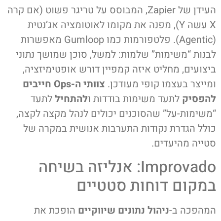
העידן של Zapier, המבוסס על טריגר פשוט (אם קרה
X עשה Y), מפנה את מקומו לאוטומציה אג’נטית
(Agentic). פלטפורמות כמו Gumloop מאפשרות
לבנות “משימות” שלמות: למשל, סוכן שמושך נתוני
ביצועים, מחליט איזה קמפיין דורש אופטימיזציה,
ומייצר בעצמו קופי מעודכן.
צוותי ה-Ops חייבים
להפסיק
לתעד משימות בודדות ו
להתחיל
לתעד
“משימות-על” שהסוכנים יכולים לנהל מקצה לקצה,
כולל הגדרת נקודות התערבות אנושית במקרה של
סטייה מהיעדים.
Improvado: אנליזה בשיחה
במקום דוחות סטטיים
המהפכה ב-
ניהול נתונים שיווקיים
הופכת את