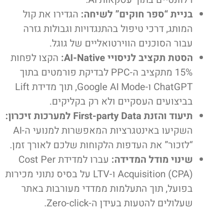
בניית “ספר חוקים” לשיחה:
הגדירו את קול
המותג, דרכי טיפול בהתנגדויות וגבולות גזרה
עבור הסוכנים הווירטואליים של גוגל.
הסטת תקציב לניסויי AI-Native:
הקצו לפחות
15% מתקציב ה-PPC לבדיקת פורמטים בתוך
ChatGPT ו-Google AI Mode, תוך מדידת Lift
בביצועים העסקיים ולא רק בקליקים.
תיעוד והזנת First-party Data למערכות זיכרון:
השקיעו באינטגרציות המאפשרות למנועי ה-AI
“לזכור” את העדפות הלקוחות שלכם לאורך זמן.
שינוי מודל המדידה:
עברו למדידת Cost Per
Acquisition (CPA) ו-LTV על בסיס נתוני מכירות
בפועל, תוך התעלמות ממדדי מעורבות באתר
שעלולים להטעות בעידן ה-Zero-click.