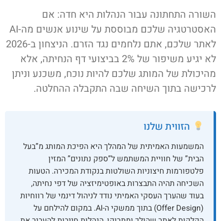
השורה התחתונה עבור הנהלות היא חדה: אם
האסטרטגיה שלכם מבוססת על שינוע אנשים מה-AI
לאתר שלכם, אתם נלחמים נגד הזרם. הניצחון ב-2026
לא יגיע משיפור של 2% בביצועי דף הנחיתה, אלא
מהיכולת של המותג שלכם להיות נוכח, משכנע וניתן
לרכישה בתוך השיחה שבה התקבלה ההחלטה.
הזווית שלנו
המשמעות האמיתית של המהלך היא הפיכת המותג מ”בעל
הבית” של חוויית המשתמש ל”ספק נתונים” המזין
פלטפורמות חיצוניות השולטות בנקודת המכירה. הטעות
השכיחה תהיה התבצרות באופטימיזציה של דפי נחיתה,
בעוד שהערך העסקי האמיתי נודד לניהול דינמי של רווחיות
(Offer Design) בתוך ממשקי ה-AI. במקום להילחם על
הקלקות לאתר שהולך ומתרוקן, הנהלות חייבות להעביר את