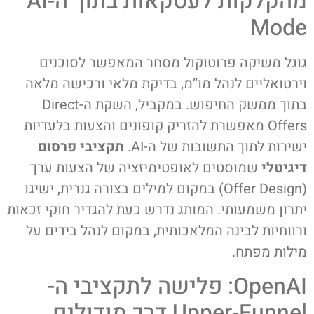
מהקלקות לעסקאות בתוך ה-AI
Mode
גוגל משיקה פרוטוקול מסחר המאפשר לסוכנים
וירטואליים לנהל מו”מ, בדיקת מלאי ורכישה מלאה
בתוך ממשק החיפוש. במקביל, השקת ה-Direct
Offers מאפשרת להזריק קופונים והצעות בלעדיות
ישירות לתוך התשובות של ה-AI.
תקציבי פרסום
דיגיטלי
שמוסטים לאופטימיזציה של הצעות ערך
(Offer Design) במקום למילים בצורה גנרית, ישיגו
יתרון משמעותי. המותג נדרש כעת להגדיר חוקי זכאות
ורווחיות לבינה המלאכותית, במקום לנהל בידים על
מילות מפתח.
OpenAI: פלישה לתקציבי ה-
Upper-Funnel דרך מודולים